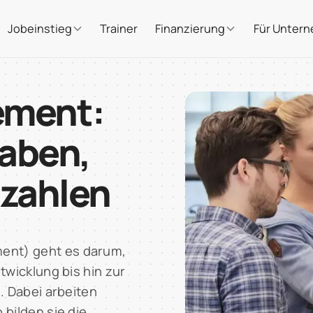
Trainer
Für Unter
Jobeinstieg
Finanzierung
ement:
gaben,
nzahlen
ent) geht es darum,
twicklung bis hin zur
. Dabei arbeiten
bilden sie die