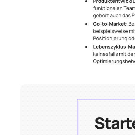
Produktentwicklu
funktionalen Tea
gehört auch das P
Go-to-Market
: B
beispielsweise mi
Positionierung o
Lebenszyklus-M
keinesfalls mit d
Optimierungshebe
Start