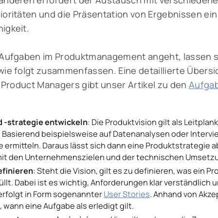
anderen erfordert der Austausch mit verschiedene
oritäten und die Präsentation von Ergebnissen ei
igkeit.
 Aufgaben im Produktmanagement angeht, lassen s
ie folgt zusammenfassen. Eine detaillierte Übersi
s Product Managers gibt unser Artikel zu den
Aufgab
 -strategie entwickeln
: Die Produktvision gilt als Leitpl
 Basierend beispielsweise auf Datenanalysen oder Intervi
 ermitteln. Daraus lässt sich dann eine Produktstrategie a
 mit den Unternehmenszielen und der technischen Umsetz
finieren
: Steht die Vision, gilt es zu definieren, was ein 
üllt. Dabei ist es wichtig, Anforderungen klar verständlich
 erfolgt in Form sogenannter
User Stories
. Anhand von Akzep
 wann eine Aufgabe als erledigt gilt.