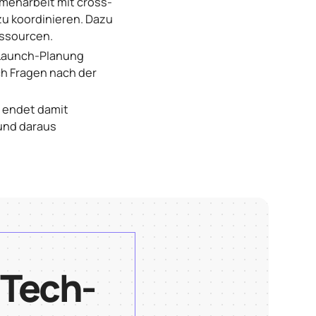
mmenarbeit mit cross-
zu koordinieren. Dazu
essourcen.
e Launch-Planung
ch Fragen nach der
 endet damit
 und daraus
 Tech-