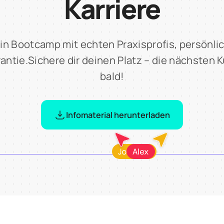
Karriere
ein Bootcamp mit echten Praxisprofis, persön
antie.Sichere dir deinen Platz – die nächsten K
bald!
Infomaterial herunterladen