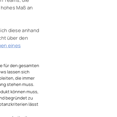
n Teams, die
n hohes Maß an
ich diese anhand
cht über den
en eines
anke für den gesamten
ews lassen sich
bleiten, die immer
ung stehen muss.
Produkt können muss,
 und begründet zu
tanzkriterien lässt