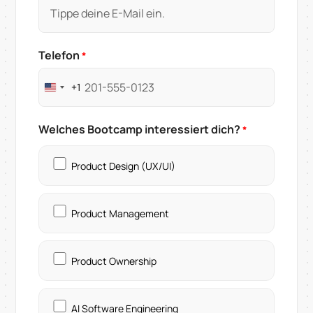
Telefon
*
+1
United
States
+1
Welches Bootcamp interessiert dich?
*
Product Design (UX/UI)
Product Management
Product Ownership
AI Software Engineering