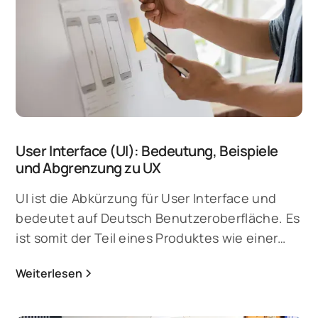
verschiedene Arten von Low-Fidelity über
Mid- bis High-Fidelity.
User Interface (UI): Bedeutung, Beispiele
und Abgrenzung zu UX
UI ist die Abkürzung für User Interface und
bedeutet auf Deutsch Benutzeroberfläche. Es
ist somit der Teil eines Produktes wie einer
App, Website oder Software, den Nutzer
Weiterlesen
sehen und bedienen können. Das User
Interface nimmt somit entscheidenden
Einfluss auf die Nutzererfahrung mit einem