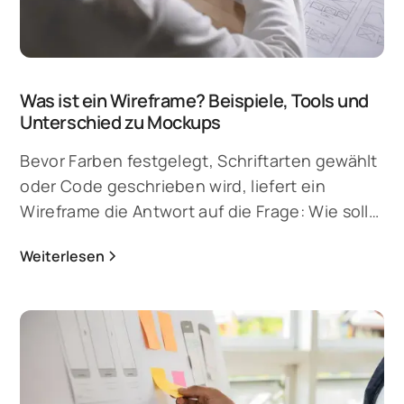
Was ist ein Wireframe? Beispiele, Tools und
Unterschied zu Mockups
Bevor Farben festgelegt, Schriftarten gewählt
oder Code geschrieben wird, liefert ein
Wireframe die Antwort auf die Frage: Wie soll
ein Produkt aufgebaut sein? Dabei handelt es
Weiterlesen
sich um eine vereinfachte, visuelle Skizze
einer Website, App oder Software-Oberfläche.
Es zeigt die Struktur und Anordnung von
Elementen, ohne Design, Farben oder Inhalte
im Detail. Wie sich ein Wireframe erstellen
lässt, die wichtigsten Wireframing-Tools und