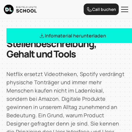
Call buchen
Product Designer:
Infomaterial herunterladen
Stellenbeschreibung,
Gehalt und Tools
Netflix ersetzt Videotheken, Spotify verdrängt
physische Tonträger und immer mehr
Menschen kaufen nicht im Ladenlokal,
sondern bei Amazon. Digitale Produkte
gewinnen in unserem Alltag zunehmend an
Bedeutung. Ein Grund, warum Product
Designer gefragter denn je sind. Sie kennen
die Prinzipien des User Interface und User