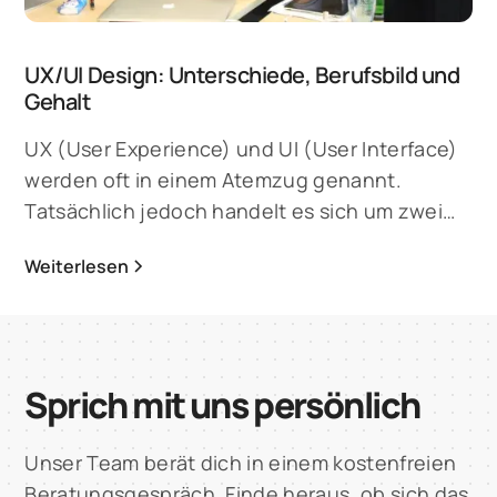
UX/UI Design: Unterschiede, Berufsbild und
Gehalt
UX (User Experience) und UI (User Interface)
werden oft in einem Atemzug genannt.
Tatsächlich jedoch handelt es sich um zwei
eigenständige Disziplinen, die sich mit dem
Weiterlesen
Design interaktiver Oberflächen befassen. UX-
Designer gestalten den gesamten Nutzerfluss
innerhalb einer App oder Software. Basierend
auf Zielgruppenanalysen, Interviews und A/B-
Sprich mit uns persönlich
Tests entscheiden sie, wie Inhalte und
Funktionen strukturiert sind. UI-Designer
hingegen sind verantwortlich für die visuelle
Unser Team berät dich in einem kostenfreien
Gestaltung der Oberfläche von Layout und
Beratungsgespräch. Finde heraus, ob sich das