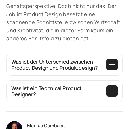
Gehaltsperspektive. Doch nicht nur das: Der
Job im Product Design besetzt eine
spannende Schnittstelle zwischen Wirtschaft
und Kreativität, die in dieser Form kaum ein
anderes Berufsfeld zu bieten hat.
Was ist der Unterschied zwischen
Product Design und Produktdesign?
Die Begriffe klingen ähnlich, werden aber
meist für zwei verschiedene Disziplinen
Was ist ein Technical Product
Designer?
verwendet:
Ein Technical Product Designer ist ein
Produktdesign (Industriedesign)
:
Designer, der die Lücke zwischen
Gestaltung physischer, greifbarer Produkte
Gestaltung und technischer Umsetzung
wie Möbel, Geräte, Fahrzeuge oder
Markus Gambalat