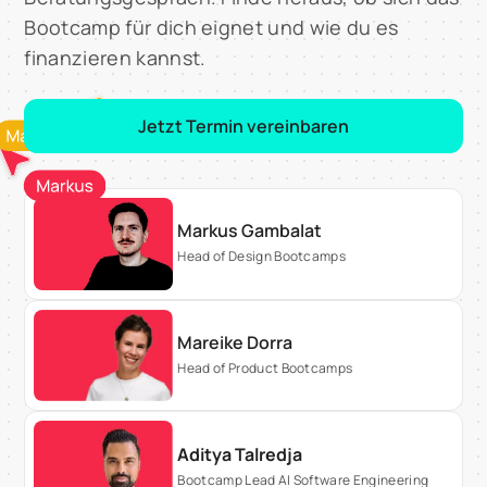
Farben über Typografie und Abstände bis hin
Bootcamp für dich eignet und wie du es
zu Buttons.
finanzieren kannst.
Jetzt Termin vereinbaren
Markus Gambalat
Head of Design Bootcamps
Mareike Dorra
Head of Product Bootcamps
Aditya Talredja
Bootcamp Lead AI Software Engineering